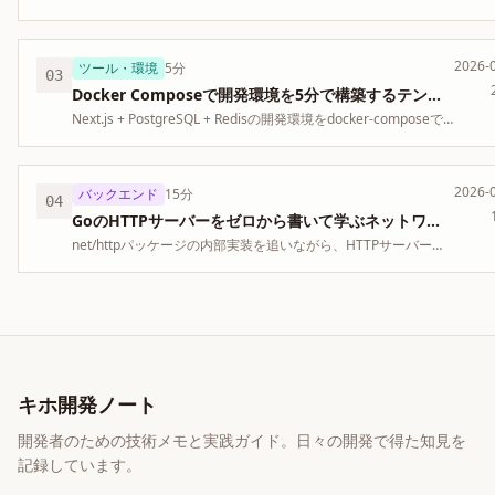
のチェックリスト。
2026-
ツール・環境
5分
03
Docker Composeで開発環境を5分で構築するテンプレート
Next.js + PostgreSQL + Redisの開発環境をdocker-composeで
即座に立ち上げる方法。
2026-
バックエンド
15分
04
GoのHTTPサーバーをゼロから書いて学ぶネットワーキング
net/httpパッケージの内部実装を追いながら、HTTPサーバーの
仕組みを理解する。
キホ開発ノート
開発者のための技術メモと実践ガイド。日々の開発で得た知見を
記録しています。