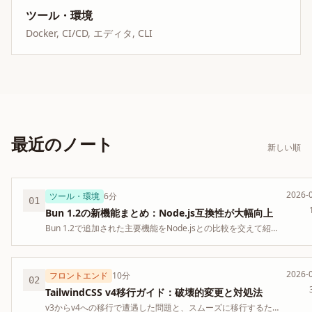
ツール・環境
Docker, CI/CD, エディタ, CLI
最近のノート
新しい順
2026-
ツール・環境
6分
01
Bun 1.2の新機能まとめ：Node.js互換性が大幅向上
Bun 1.2で追加された主要機能をNode.jsとの比較を交えて紹
介。
2026-
フロントエンド
10分
02
TailwindCSS v4移行ガイド：破壊的変更と対処法
v3からv4への移行で遭遇した問題と、スムーズに移行するため