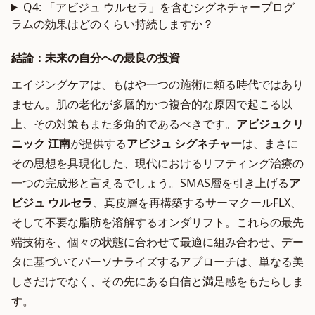
Q4: 「アビジュ ウルセラ」を含むシグネチャープログ
ラムの効果はどのくらい持続しますか？
結論：未来の自分への最良の投資
エイジングケアは、もはや一つの施術に頼る時代ではあり
ません。肌の老化が多層的かつ複合的な原因で起こる以
上、その対策もまた多角的であるべきです。
アビジュクリ
ニック 江南
が提供する
アビジュ シグネチャー
は、まさに
その思想を具現化した、現代におけるリフティング治療の
一つの完成形と言えるでしょう。SMAS層を引き上げる
ア
ビジュ ウルセラ
、真皮層を再構築するサーマクールFLX、
そして不要な脂肪を溶解するオンダリフト。これらの最先
端技術を、個々の状態に合わせて最適に組み合わせ、デー
タに基づいてパーソナライズするアプローチは、単なる美
しさだけでなく、その先にある自信と満足感をもたらしま
す。