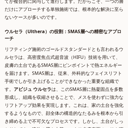
てが複合的に関与して進行します。だからこそ、一つの層
だけにアプローチする単独施術では、根本的な解決に至ら
ないケースが多いのです。
ウルセラ（Ulthera）の役割：SMAS層への精密なアプロ
ーチ
リフティング施術のゴールドスタンダードとも言われるウ
ルセラは、高密度焦点式超音波（HIFU）技術を用いて、
皮膚の土台であるSMAS層にピンポイントで熱エネルギー
を届けます。SMAS層は、従来、外科的なフェイスリフト
手術でしか引き上げることができなかった重要な組織で
す。
アビジュ ウルセラ
は、このSMAS層に熱凝固点を多数
形成し、組織を収縮させることで、メスを使わずに強力な
リフトアップ効果を実現します。これは、家の土台を強化
するようなもので、顔全体の構造的なたるみを根本から引
き締める上で不可欠なプロセスです。しかし、土台がしっ