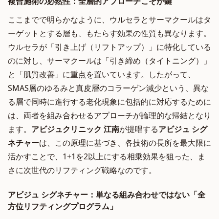
複合施術の必然性：全層的アプローチこそが鍵
ここまでで明らかなように、ウルセラとサーマクールはタ
ーゲットとする層も、もたらす効果の性質も異なります。
ウルセラが「引き上げ（リフトアップ）」に特化している
のに対し、サーマクールは「引き締め（タイトニング）」
と「肌質改善」に重点を置いています。したがって、
SMAS層のゆるみと真皮層のコラーゲン減少という、異な
る層で同時に進行する老化現象に包括的に対応するために
は、両者を組み合わせるアプローチが論理的な帰結となり
ます。
アビジュクリニック 江南
が提唱する
アビジュ シグ
ネチャー
は、この原理に基づき、各技術の長所を最大限に
活かすことで、1+1を2以上にする相乗効果を狙った、ま
さに次世代のリフティング戦略なのです。
アビジュ シグネチャー：単なる組み合わせではない「全
方位リフティングプログラム」