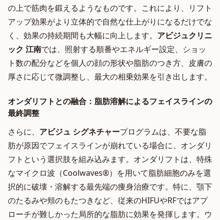
の上で筋肉を鍛えるようなものです。これにより、リフト
アップ効果がより立体的で自然な仕上がりになるだけでな
く、効果の持続期間も大幅に向上します。
アビジュクリニ
ック 江南
では、照射する順番やエネルギー設定、ショッ
ト数の配分などを個人の顔の形状や脂肪のつき方、皮膚の
厚さに応じて微調整し、最大の相乗効果を引き出します。
オンダリフトとの融合：脂肪溶解によるフェイスラインの
最終調整
さらに、
アビジュ シグネチャー
プログラムは、不要な脂
肪が原因でフェイスラインが崩れている場合に、オンダリ
フトという選択肢を組み込みます。オンダリフトは、特殊
なマイクロ波（Coolwaves®）を用いて脂肪細胞のみを選
択的に破壊・溶解する最先端の痩身治療です。特に、顎下
のたるみや頬のもたつきなど、従来のHIFUやRFではアプ
ローチが難しかった局所的な脂肪に効果を発揮します。ウ