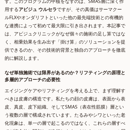
す。このプログラムの中核をなすのは、SMAS層に深く作
用する
アビジュ ウルセラ
ですが、その真価はサーマクー
ルFLXやオンダリフトといった他の最先端技術との有機的
な連携によって初めて最大限に引き出されます。本記事で
は、アビジュクリニックがなぜ個々の施術の足し算ではな
く、相乗効果を生み出す「掛け算」のソリューションを提
供できるのか、その技術的背景と独自のアプローチを徹底
的に解説します。
なぜ単独施術では限界があるのか？リフティングの原理と
多層的アプローチの必要性
エイジングケアやリフティングを考える上で、まず理解す
べきは皮膚の構造です。私たちの顔の皮膚は、表面から表
皮、真皮、皮下組織、そしてSMAS（表在性筋膜）層とい
う複数の層で構成されています。たるみやシワといった老
化現象は、単一の層で起こるのではなく、これらの層すべ