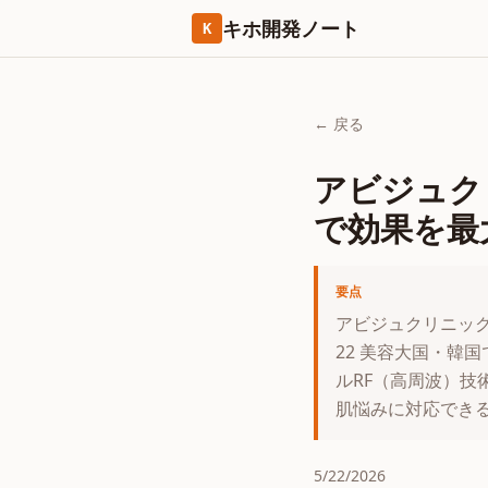
キホ開発ノート
K
← 戻る
アビジュク
で効果を最
要点
アビジュクリニック
22 美容大国・韓
ルRF（高周波）
肌悩みに対応できるこ
5/22/2026