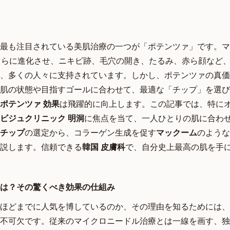
最も注目されている美肌治療の一つが「ポテンツァ」です。マ
さらに進化させ、ニキビ跡、毛穴の開き、たるみ、赤ら顔など
、多くの人々に支持されています。しかし、ポテンツァの真価
肌の状態や目指すゴールに合わせて、最適な「チップ」を選び
ポテンツァ 効果
は飛躍的に向上します。この記事では、特に
ビジュクリニック 明洞
に焦点を当て、一人ひとりの肌に合わ
チップ
の選定から、コラーゲン生成を促す
マックーム
のような
説します。信頼できる
韓国 皮膚科
で、自分史上最高の肌を手
は？その驚くべき効果の仕組み
ほどまでに人気を博しているのか、その理由を知るためには、
不可欠です。従来のマイクロニードル治療とは一線を画す、独