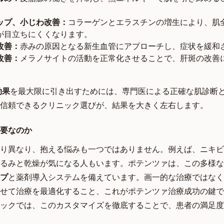
ップ、小じわ改善：
コラーゲンとエラスチンの増生により、肌
が目立ちにくくなります。
改善：
赤みの原因となる新生血管にアプローチし、症状を緩和
改善：
メラノサイトの活動を正常化させることで、肝斑の改善
効果
を最大限に引き出すためには、専門医による正確な肌診断
信頼できるクリニック選びが、結果を大きく左右します。
要なのか
り異なり、抱える悩みも一つではありません。例えば、ニキビ
るみと乾燥が気になる人もいます。ポテンツァは、この多様な
プ
と薬剤導入システムを備えています。画一的な治療ではなく
せて治療を最適化すること、これがポテンツァ治療成功の鍵で
ックでは、このカスタマイズを徹底することで、患者の満足度