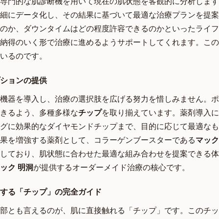
専門的な肌診断機を用いて現在の肌状態を客観的に分析します
細にデータ化し、その結果に基づいて最適な治療プランを提案
のか、ダウンタイムはどの程度許容できるのかといったライフ
納得のいく形で治療に進めるようサポートしてくれます。この
いるのです。
ションの提供
機器を導入し、治療の選択肢を広げる努力を惜しみません。ポ
きるよう、多種多様な
チップ
を取り揃えています。薬剤導入に
グに効果的なダイヤモンドチップまで、目的に応じて最適なも
果を増強する薬剤として、コラーゲンブースターである
マック
しており、肌状態に合わせた最適な組み合わせを提案できる体
ック 明洞
が提供するオーダーメイド治療の核心です。
する「チップ」の完全ガイド
部とも言えるのが、肌に直接触れる「チップ」です。このチッ