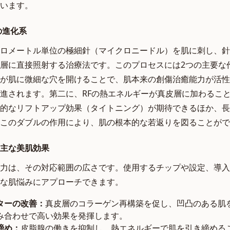
います。
の進化系
ロメートル単位の極細針（マイクロニードル）を肌に刺し、針
層に直接照射する治療法です。このプロセスには2つの主要な
が肌に微細な穴を開けることで、肌本来の創傷治癒能力が活性
進されます。第二に、RFの熱エネルギーが真皮層に加わるこ
的なリフトアップ効果（タイトニング）が期待できるほか、長
このダブルの作用により、肌の根本的な若返りを図ることがで
主な美肌効果
力は、その対応範囲の広さです。使用するチップや設定、導入
な肌悩みにアプローチできます。
ターの改善：
真皮層のコラーゲン再構築を促し、凹凸のある肌
み合わせで高い効果を発揮します。
締め：
皮脂腺の働きを抑制し、熱エネルギーで肌を引き締める